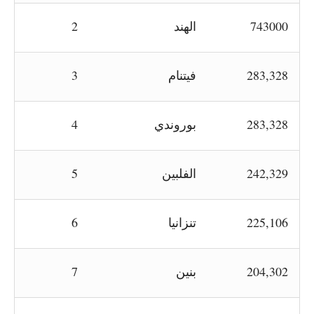
743000
الهند
2
283,328
فيتنام
3
283,328
بوروندي
4
242,329
الفلبين
5
225,106
تنزانيا
6
204,302
بنين
7