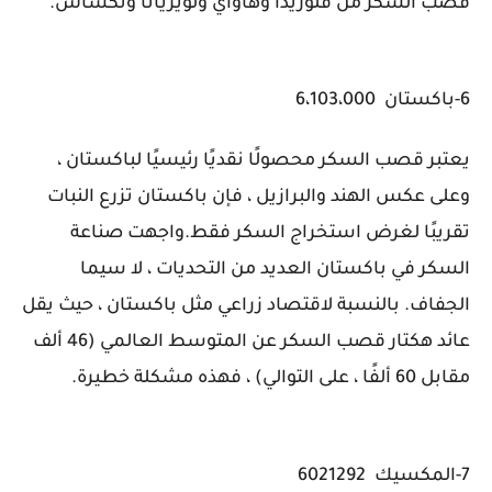
قصب السكر من فلوريدا وهاواي ولويزيانا وتكساس.
6-باكستان 6،103،000
يعتبر قصب السكر محصولًا نقديًا رئيسيًا لباكستان ،
وعلى عكس الهند والبرازيل ، فإن باكستان تزرع النبات
تقريبًا لغرض استخراج السكر فقط.واجهت صناعة
السكر في باكستان العديد من التحديات ، لا سيما
الجفاف. بالنسبة لاقتصاد زراعي مثل باكستان ، حيث يقل
عائد هكتار قصب السكر عن المتوسط ​​العالمي (46 ألف
مقابل 60 ألفًا ، على التوالي) ، فهذه مشكلة خطيرة.
7-المكسيك 6021292