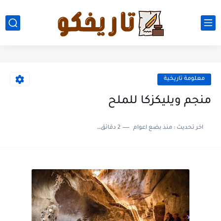
معلومة تاريخية
منجم ويليكزكا للملح
اخر تحديث :
منذ بضع اعوام
2 دقائق للقراءة