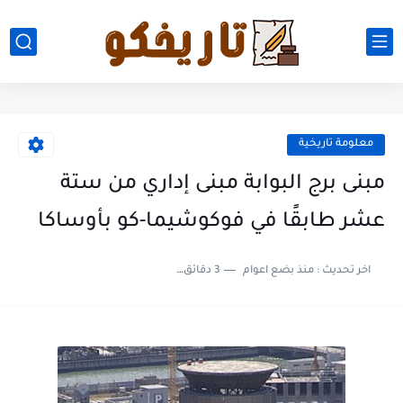
معلومة تاريخية
مبنى برج البوابة مبنى إداري من ستة
عشر طابقًا في فوكوشيما-كو بأوساكا
اخر تحديث :
منذ بضع اعوام
3 دقائق للقراءة