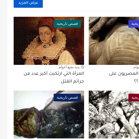
عرض المزيد
خية
قصص تاريخية
وام
منذ بضع اعوام
المصريون على
المرأة التي ارتكبت أكبر عدد من
؟؟
جرائم القتل
خية
قصص تاريخية