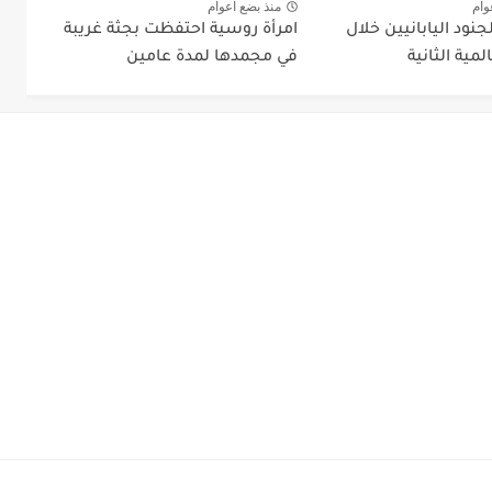
وام
منذ بضع اعوام
جنود اليابانيين خلال
امرأة روسية احتفظت بجثة غريبة
مية الثانية
في مجمدها لمدة عامين