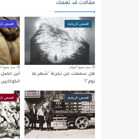
مقالات قد تهمك
قصص تاريخية
قصص تاري
منذ بضع اعوام
منذ بضع اع
هل سمعت عن تجربة "شهر بلا
أين حصل 
نوم"؟
الكوكايين 
قصص تاريخية
قصص تاري