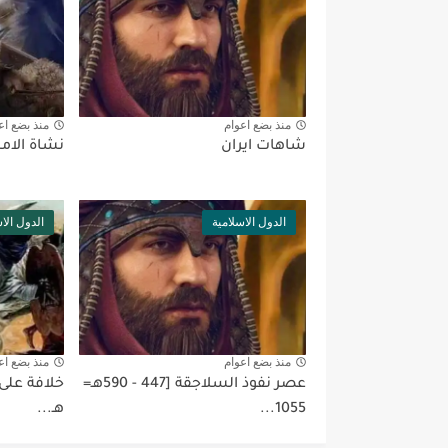
منذ بضع اعوام
منذ بضع اع
شاهات ايران
نشاة الامب
الدول الاسلامية
الدول الا
منذ بضع اعوام
منذ بضع اع
عصر نفوذ السلاجقة [447 - 590هـ=
1055...
هـ...