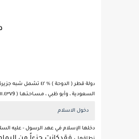
د
ولة قطر ( الدوحة ) % ٤٢
د
السعودية ، وأبو ظبي ، مـسـاحـتـهـا ( ١١.٤٣٧9) کم ٢ .
دخول الاسلام
دخلها الإسلام في عهد الرسول - عليه السلا
نطاقها