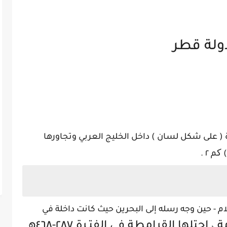
ولة قطر
 تشمل شبه جزيرة ( على شكل لسان ) داخل الخليج العربي وتجاورها
م - حين وجه رسله إلى البحرين حيث كانت داخلة في
، فقدكانت جزءاً من اليمامة ، احتلها القرامطة في الفتـرة ٢٨٧-٤٦٨هـ