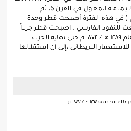
/ ٩٠٠-١٠٧٥م ، ثم تعاقب على حكم الـيـمـامـة المغـول في القرن 6، ثم
رتغالـيـون في القرن ١٠ هـ / 16 م ( في هذه الفترة أصبحت قطر وحدة
 للنفوذ الفارسي . أصبحت قطر جزءاً
من الامبراطورية العثمانية في عام ١٢٨٩ هـ / ١٨٧٢ م حتى نهاية الحرب
لاستعمار البريطاني ،إلى ان استقلالها
سنة 1971م/1391 هجري.
ثاني
 ١٢٦٤ هـ / ١٨٤٧ م .