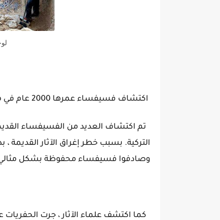
لوح
اكتشاف فسيفساء عمرها 2000 عام في مدينة زيفغمي التركية
التركية. بسبب خطر إغراق الآثار القديمة ، ب
وصادفوا فسيفساء محفوظة بشكل مثالي تُظه
كما اكتشف علماء الآثار ، جرت الحفريات ع