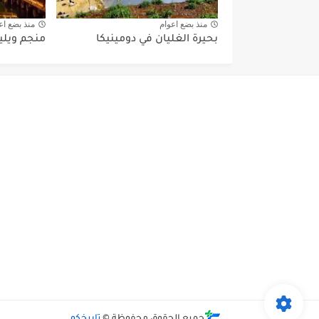
منذ بضع اعوام
منذ بضع اع
بحيرة الغليان في دومينيكا
منجم ويليك
جميع الحقوق محفوظة ©
تاريخكو