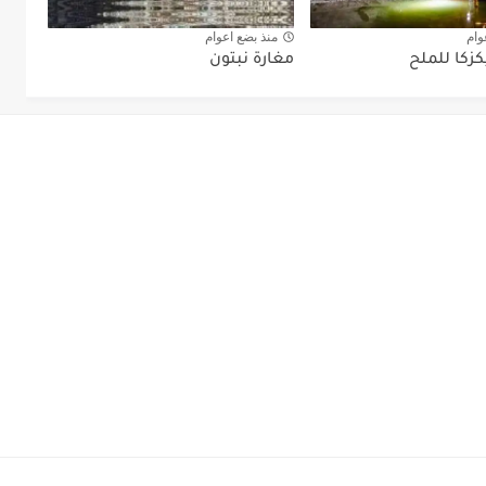
وام
منذ بضع اعوام
زكا للملح
مغارة نبتون