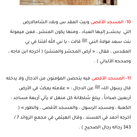
10-
المسجد الأقصى
وبيت المقد س وبلاد الشامالارض
التي يحشــــر إليـها العبـاد ، ومنها يكون المنشر ، فعن ميمونة
بنت سعد مولاة النبي ﷺ قالت : يا نبي الله أفتنا في بي
المقـدس ، فقال : « أرض المحشر والمنشر) ( أخرجه ابن ماجه ،
وصححه الألباني ) .
11-
المسجد الأقصى
فيه يتحصن المؤمنون من الدجال ولا يدخله
قال رسول اللہ ﷺ عن الدجال : « علامته يمكث في الأرض
أربعين صباحاً ، يبلغ سُلطانة كل منهل لا يأتي أربعة مساجد :
الكعبة ، ومسجد الرسول ، والمسجد الأقصى ، والطور » (
أخرجه أحمد في المسند ، وقال الهيثمي في مجمع الزوائد 7 /
343 رجاله رجال الصحيح ) .