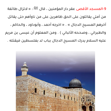
9-المسجد الأقصى
عقر دار المؤمنين ، قال ﷺ : « لاتزال طائفة
من أمتي يقاتلون على الحق ظاهرين على من ناوأهم حتى يقاتل
آخرهم المسيح الدجال » . « اخرجه أحمد ، وأبوداود ، والحاكم ،
والطبراني ، وصححه الألباني ) . ومن المعلوم أن عيسى بن مريم
عليه السلام يدرك المسيح الدجال بباب لد بفلسطين فيقتله .