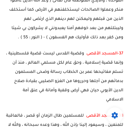
الموحدة ، والأيدي المتوضئة قال تعالى ( وعد الله الذين ءامنوا
منكر وعملوا الصالحات ليستخلفنهم في الأرض كما أستخلف
الذين من قبلهم وليمكنن لهم دينهم الذي ارتضى لهم
وليبتلتهم من بعد خوفهم أمنا يعبدونني لا يشركون بي شيئا
ومن كفر بعد ذلك فأوليك هم الفسفون ) - ( النور : 55 ) .
37-المسجد الأقصى
وقضية القدس ليست قضية فلسطينية ،
وإنما قضية إسلامية ، وحق عام لكل مسلمي العالم ، منذ أن
تسلم مفاتيحها عمر بن الخطاب رسالة وضحى المسلمون
بدمائهم من أجلها وحرروها من الغزو الصليبي بقيادة صلاح
الدين الأيوبي حيان فهي أرض وقفية وأمانة في عنق أمة
الاسلامي
38-المسجد الأقصى
للمسلمين طال الزمان أو قصر ، فالعاقبة
للمتقين ، وسيعود إلينا بإذن الله ، وهذا وعده سبحانه ، والله لا