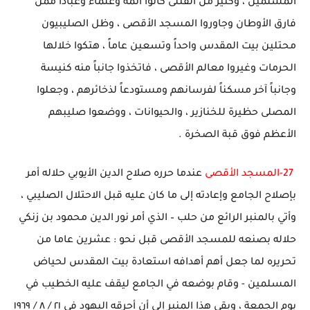
المسلمين ، وكثير من القتلى كانوا أئمة وعلماء وعباداً ممن
فارق الأوطان وجاوروا المسجد الأقصى ، وظل الصليبيون
محتلين بيت المقدس واحداً وتسعين عاماً ، هتكوا خلالها
الحرمات وغيروا معالم الأقصى ، فاتخذوا جانباً منه كنيسة
وجانباً آخر مسكناً لفرسانهم ومستودعاً لذخائرهم ، وجعلوا
المصلى حظيرة للخنازير ، والحيوانات ، ووضعوا صليبهم
الأعظم فوق قبة الصخرة .
27-
المسجد الأقصى
عندما حرره صلاح الدين الأيوبي حلاله أمر
بإصلاح الجامع وإعادته إلى ما كان عليه قبل الاحتلال الصليبي ،
وأتي بالمنبر الرائع من حلب – الذي أمر نور الدين محمود بن زنكي
حلاله بصنعه للمسجد الأقصى قبل نحو : عشرين عاما من
تحريره لما جعل أهم أهدافه استعادة بيت المقدس لحياض
المسلمين - وقام بوضعه في الجامع ليقف عليه الخطيب في
يوم الجمعة ، وبقي هذا المنبر إلى أن أحرقه اليهود في ٢١ / ٨ / ١٩٦٩