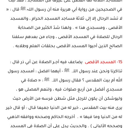
المساجد الثلاثة لها الفضل على غيرها من المساجد ، فقد ثبت
في الصحيحين من رواية أبي هريرة منه أن رسول اللہ ﷺ قال : «
لا تشد الرحال إلا إلى ثلاثة مساجد المسجد الحرام ، والمسجد
الأقصى ، ومسجدي هذا » . ولهذا شدّ الكثير من الصحابة
الرحال للصلاة في المسجد الأقصى ، وجاء من بعدهم سلفنا
الصالح الذين أحيوا المسجد الأقصى بحلقات العلم وطلابه .
15-
المسجد الأقصى
يضاعف فيه أجــر الصلاة عن أبي ذر قال :
تذاكرنا ونحن عند رسول اللہ ﷺ - أيهما افضل : أمسجد رسول
الله أم بيت المقدس ؟ فقال رسول اللہ ﷺ : « صلاة في
مسجدي أفضل من أربع صلوات فيه ، ولنعم المصلى هو ،
وليوشكن أن يكون للرجل مثل شطن فرسه من الأرض حيث
يرى منه بيت المقدس ، خير له من الدنيا جميعا قـال : أو قال خير
له من الدنيا وما فيها » . أخرجه الحاكم وصححه ووافقه الذهبي
وصححه الألباني ) . والحـديـث يـدل على أن الصلاة في المسجد