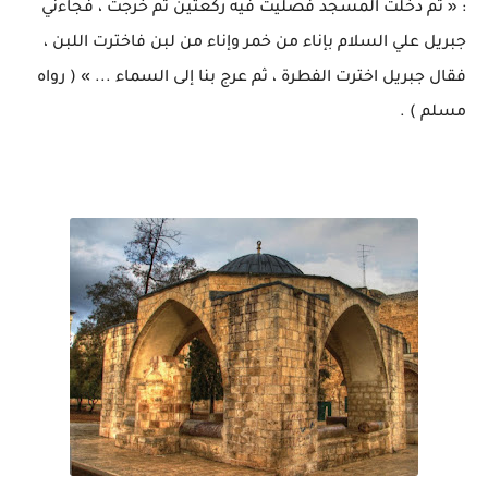
: « ثم دخلت المسجد فصليت فيه ركعتين ثم خرجت ، فجاءني
جبريل علي السلام بإناء من خمر وإناء من لبن فاخترت اللبن ،
فقال جبريل اخترت الفطرة ، ثم عرج بنا إلى السماء ... » ( رواه
مسلم ) .