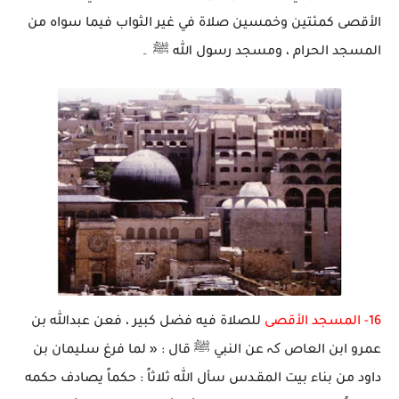
الأقصى كمئتين وخمسين صلاة في غير الثواب فيما سواه من
المسجد الحرام ، ومسجد رسول الله ﷺ ۔
16-
المسجد الأقصى
للصلاة فيه فضل كبير ، فعن عبدالله بن
عمرو ابن العاص کہ عن النبي ﷺ قال : « لما فرغ سليمان بن
داود من بناء بيت المقـدس سأل الله ثلاثاً : حكماً يصادف حكمه