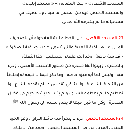
المسجد الأقصى » « بيت المقدس » « مسجد إيلياء »
والمسجد الأقصى فيه من الفضل ما فيه ، ولا نضيف في
مسمياته ما لم يشرعه الله تعالى .
23-المسجد الأقصى
من الأخطاء الشائعة حوله أن للصخرة –
المبني عليها القبة الذهبية والتي تسمى « مسجد قبة الصخرة »
– قداسة خاصة ، وقد أنكر علماء المسلمين هذا التعلق
بالصخرة ، وبينوا أنها صخرة من صخور المسجد الأقصى ، وجزء
منه ، وليس لها أية ميزة خاصة ، وما ذكر فيها لا قيمة له إطلاقاً
من الناحية الشرعية ، ولا ينبغي تقديس ما لم يقدمه الشرع ، ولا
تعظيم ما لم يعظمه الشرع ، ولم يثبت حديث صحيح في فضل
الصخرة ، وكل ما قيل فيها لا يصح سنده إلى رسول اللہ ﷺ
24-المسجد الأقصى
جزء لا يتجزأ منه حائط البراق ، وهو الجزء
الجنوبي الغربي من جدار المسجد الأقصى ، ويعد من الأملاك