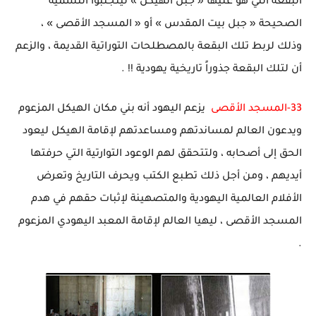
البقعة التي هو عليها « جبل الهيكل » ليتجنبوا التسمية
الصحيحة « جبل بيت المقدس » أو « المسجد الأقصى » ،
وذلك لربط تلك البقعة بالمصطلحات التوراتية القديمة ، والزعم
أن لتلك البقعة جذوراً تاريخية يهودية !! .
33-المسجد الأقصى
يزعم اليهود أنه بني مكان الهيكل المزعوم
ويدعون العالم لمساندتهم ومساعدتهم لإقامة الهيكل ليعود
الحق إلى أصحابه ، ولتتحقق لهم الوعود التوارتية التي حرفتها
أيديهم ، ومن أجل ذلك تطبع الكتب ويحرف التاريخ وتعرض
الأفلام العالمية اليهودية والمتصهينة لإثبات حقهم في هدم
المسجد الأقصى ، ليهيا العالم لإقامة المعبد اليهودي المزعوم
.