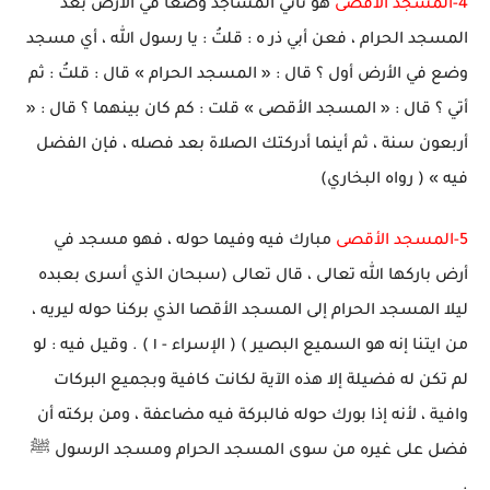
4-المسجد الأقصى
هو ثاني المساجد وضعاً في الأرض بعد
المسجد الحرام ، فعن أبي ذر ه : قلتُ : يا رسول الله ، أي مسجد
وضع في الأرض أول ؟ قال : « المسجد الحرام » قال : قلتُ : ثم
أتي ؟ قال : « المسجد الأقصى » قلت : كم كان بينهما ؟ قال : «
أربعون سنة ، ثم أينما أدركتك الصلاة بعد فصله ، فإن الفضل
فيه » ( رواه البخاري)
5-المسجد الأقصى
مبارك فيه وفيما حوله ، فهو مسجد في
أرض باركها الله تعالى ، قال تعالى (سبحان الذي أسرى بعبده
ليلا المسجد الحرام إلى المسجد الأقصا الذي بركنا حوله ليريه ،
من ايتنا إنه هو السميع البصير ) ( الإسراء - ١ ) . وقيل فيه : لو
لم تكن له فضيلة إلا هذه الآية لكانت كافية وبجميع البركات
وافية ، لأنه إذا بورك حوله فالبركة فيه مضاعفة ، ومن بركته أن
فضل على غيره من سوى المسجد الحرام ومسجد الرسول ﷺ
.