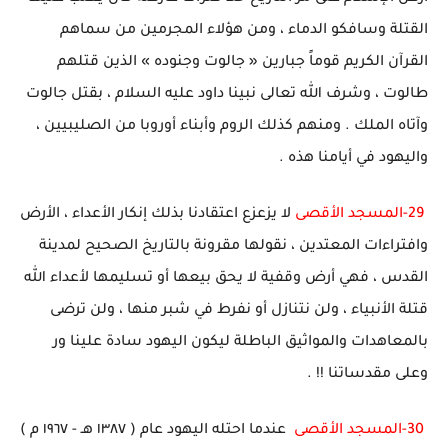
القتلة وسافكو الدماء ، ومن هؤلاء المجرمين من سماهم
القرآن الكريم قوماً جبارين « جالوت وجنوده » الذين قتلهم
طالوت ، وشرف الله تعالى نبينا داود عليه السلام ، بقتل جالوت
وآتاه الملك . ومنهم كذلك الروم وأبناء أوروبا من الصليبيين ،
واليهود في أيامنا هذه .
29-
المسجد الأقصى
لا يزعزع اعتقادنا بذلك إنكار الأعداء ، الأرض
وافتراءات المعتدين ، نقولها مقرونة بالتاريخ الصحيح لمدينة
القدس ، فهي أرض وقفية لا يحق بيعها أو تسليمها لأعداء الله
قتلة الأنبياء ، ولن نتنازل أو نفرط في شبر منها ، ولن ترضى
بالمعاهدات والمواثيق الباطلة ليكون اليهود سادة علينا ور
وعلى مقدساتنا !! .
30-
المسجد الأقصى
عندما احتله اليهود عام ( ١٣٨٧ هـ - ١٩٦٧ م )