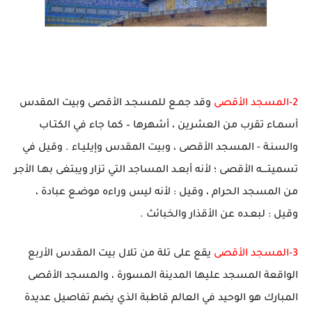
2-المسجد الأقصى
وقد جمـع للمسجـد الأقصى وبيت المقدس
أسمـاء تقرب من العشرين ، أشهرها – كما جاء في الكتـاب
والسنـة - المسجد الأقصى ، وبيت المقدس وإيليـاء . وقيل في
تسميتــــه الأقصى ؛ لأنه أبعـد المساجد التي تزار ويبتغى بهـا الأجر
من المسجد الحرام ، وقيل : لأنه ليس وراءه موضـع عبادة ،
وقيل : لبعـده عن الأقذار والخبائث .
3-المسجد الأقصى
يقع على تلة من تلال بيت المقدس الأربع
الواقعة المسجد عليها المدينة المسورة ، والمسجد الأقصى
المبارك هو الوحيد في العالم قاطبة الذي يضم تفاصيل عديدة