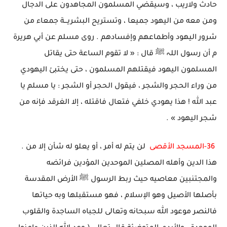
حادث ولاريب ، وسيقضي المسلمون المجاهدون على الدجال
ومن معه من اليهود جميعا ، وتستريح البشريـــة جمعاء من
شرور اليهود وأطماعهم وإفسادهم . روى مسلم عن أبي هريرة
م أن رسول اللہ ﷺ قال : « لا تقوم الساعة حتى يقاتل
المسلمون اليهود فيقتلهم المسلمون ، حتى يختبئ اليهودي
من وراء الحجر والشجر ، فيقول الحجر أو الشجر : يا مسلم يا
عبد الله ! هذا يهودي خلفي فتعال فاقتله ، إلا الغرقد فإنه من
شجر اليهود » .
36-المسجد الأقصى
لن يتم له أمر ، أو يعلو له شأن إلا من .
هذا الدين وأهله المصلين الموحدين المؤدين فرائضه
والمجتنبين معاصيه حيث ربط الرسول ﷺ الأرض المقدسة
بأصلها الأصيل وهو الإسلام ، فهو مستقبلها وبه حياتها
فالنصر موعود الله سبحانه وتعالى للجباه الساجدة والقلوب