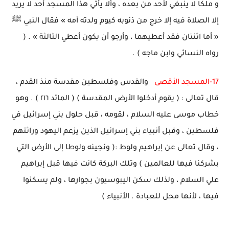
و ملكاً لا ينبغي لأحد من بعده ، وألا يأتي هذا المسجد أحد لا يريد
إلا الصلاة فيه إلا خرج من ذنوبه كيوم ولدته أمه » فقال النبي ﷺ
« أما اثنتان فقد أعطيهما ، وأرجو أن يكون أعطي الثالثة » . (
رواه النسائي وابن ماجه ) .
17-المسجد الأقصى
والقدس وفلسطين مقدسة منذ القدم ،
قال تعالى : ( يقوم أدخلوا الأرض المقدسة ) ( المائد ٢١٦ ) . وهو
خطاب موسى عليه السلام ، لقومه ، قبل حلول بني إسرائيل في
فلسطين ، وقبل أنبياء بني إسرائيل الذين يزعم اليهود وراثتهم
، وقال تعالى عن إبراهيم ولوط :( ونجينه ولوطا إلى الأرض التي
بشركنا فيها للعالمين ) وتلك البركة كانت فيها قبل إبراهيم
علي السلام ، ولذلك سكن اليبوسيون بجوارها ، ولم يسكنوا
فيها ، لأنها محل للعبادة . الأنبياء )