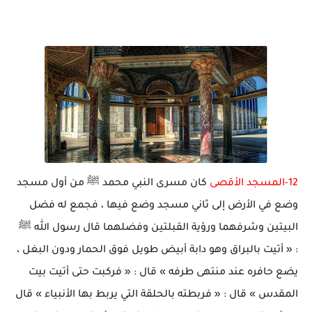
12-
المسجد الأقصى
كان مسرى النبي محمد ﷺ من أول مسجد
وضع في الأرض إلى ثاني مسجد وضع فيها ، فجمع له فضل
البيتين وشرفهما ورؤية القبلتين وفضلهما قال رسول الله ﷺ
: « أتيت بالبراق وهو دابة أبيض طويل فوق الحمار ودون البغل ،
يضع حافره عند منتهى طرفه » قال : « فركبت حتى أتيت بيت
المقدس » قال : « فربطته بالحلقة التي يربط بها الأنبياء » قال