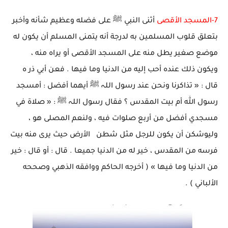
7-المسجد الأقصى
أثنى النبي ﷺ على فضله وعظيم شأنه وأخبر
بتعلق قلوب المسلمين به لدرجة أنه يتمنى المسلم أن يكون له
موضع صغير يطل منه على المسجد الأقصى أو يراه منه ،
ويكون ذلك عنده أحب إليه من الدنيا وما فيها . فعن أبي ذر ه
قال : « تذاكرنا ونحن عند رسول اللہ ﷺ أيهما أفضل : أمسجد
رسول الله أم بيت المقدس ؟ فقال رسول اللہ ﷺ : « صلاة في
مسجدي أفضل من أربع صلوات فيه ، ولنعم المصلى هو ،
وليوشكن أن يكون للرجل مثل شطن الأرض حيث يرى منه بيت
فرسه من المقدس ، خير له من الدنيا جميعا . قال : أو قال : خير
من الدنيا وما فيها » ( أخرجه الحاكم ووافقه الذهبي وصححه
الألباني ) .