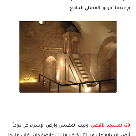
م عندما أحرقوا المصلي الجامع .
28-المسجد الأقصى
وبيـت المقـدس وأرض الإسراء هي دوماً
أرض الإسلام على مر التاريخ خلا فترات عارضة كان يغلب عليها